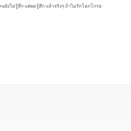
งไม่รู้สึก แต่ผมรู้สึก แล้วจริงๆ ถ้าไม่รักโลภโกรธ