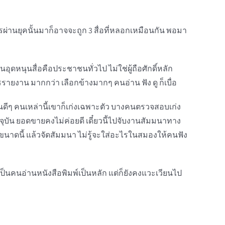
รผ่านยุคนั้นมาก็อาจจะถูก 3 สื่อที่หลอกเหมือนกัน พอมา
อุดหนุนสื่อคือประชาชนทั่วไป ไม่ใช่ผู้ถือศักดิ์หลัก
รายงาน มากกว่า เลือกข้างมากๆ คนอ่าน ฟัง ดู ก็เบื่อ
่านดีๆ คนเหล่านี้เขาก็เก่งเฉพาะตัว บางคนตรวจสอบเก่ง
ุบัน ยอดขายคงไม่ค่อยดี เดี๋ยวนี้ไปจับงานสัมมนาทาง
งขนาดนี้ แล้วจัดสัมมนา ไม่รู้จะใส่อะไรในสมองให้คนฟัง
จะเป็นคนอ่านหนังสือพิมพ์เป็นหลัก แต่ก็ยังคงแวะเวียนไป