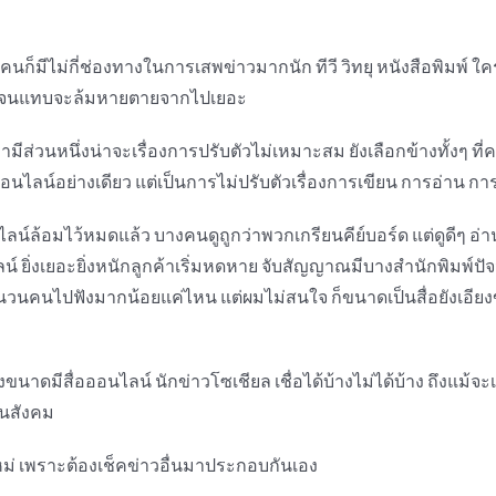
นก็มีไม่กี่ช่องทางในการเสพข่าวมากนัก ทีวี วิทยุ หนังสือพิมพ์ ใค
นหนัก จนแทบจะล้มหายตายจากไปเยอะ
ีส่วนหนึ่งน่าจะเรื่องการปรับตัวไม่เหมาะสม ยังเลือกข้างทั้งๆ ที่คน
อนไลน์อย่างเดียว แต่เป็นการไม่ปรับตัวเรื่องการเขียน การอ่าน การ
อนไลน์ล้อมไว้หมดแล้ว บางคนดูถูกว่าพวกเกรียนคีย์บอร์ด แต่ดูดีๆ อ
ยิ่งเยอะยิ่งหนักลูกค้าเริ่มหดหาย จับสัญญาณมีบางสำนักพิมพ์ปัจจ
่าจำนวนคนไปฟังมากน้อยแค่ไหน แต่ผมไม่สนใจ ก็ขนาดเป็นสื่อยังเอีย
นถึงขนาดมีสื่อออนไลน์ นักข่าวโซเชียล เชื่อได้บ้างไม่ได้บ้าง ถึงแม้
ในสังคม
ยุคใหม่ เพราะต้องเช็คข่าวอื่นมาประกอบกันเอง