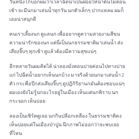
วันหนึ่งโก้บอกผมว่าเวลาฉีดน้ำเป็นฝอยให้น้ำต้นไม้ตอน
เช้า จะมีนกมาเล่นน้ำทุกวัน นกตัวเล็กๆ ปากแหลม ผมก็
เออน่าสนุกดี
คนเราเลี้ยงนก ดูแลนก เพื่ออยากดูความสวยงามสีขน
ความน่ารักของนก แต่นี่เป็นนกธรรมชาติมาเล่นน้ำ ส่ง
เสียงจิ๊บๆ ทุกเช้า ดูแล้วต้องมีความสุขแน่ๆ
อีกหลายวันผมคิดได้ น่าลองมั่งตอนบ่ายค่อนไปทางบ่าย
แก่ ไปฉีดน้ำอยากเห็นนกบ้าง มาจริงด้วยนกมาเล่นน้ำ 2
ตัว กระพือปีกส่งเสียงจิ๊บๆ ดูปฎิกิริยานกมันต้องชอบแน่ๆ
ผมเองยังไม่รู้นกอะไรอยู่ในเมือง เห็นแต่นกพิราบ นก
กระจอก เห็นบ่อย
ลองเป็นเซิร์ตดูเจอ นกกินปลีอกเหลือง ในธรรมชาติคง
เห็นบ่อยแต่ในเมืองป่าปูน นึกภาพไม่ออกว่าจะพบเจอ
ที่ไหน