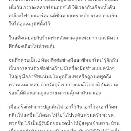
เต็มวัน กว่าจะคลายร้อนออกได้ ใช้เวลากันเกือบทั้งคืน
เปลืองไฟจากแอร์คอนดิชั่นมากเพราะต้องเร่งความเย็น
ให้ได้อุณหภูมิที่ตั้งไว้
ในอดีตเคยคุยกับร้านทำหลังคาคลุมแพงมาก และคิดว่า
ตึกห้องเดียวไม่น่าจะคุ้ม
จนตึกควบเป็น 2 ห้อง ติดต่อช่างมืออาชีพมาใหม่ รู้จักกัน
เป็นการส่วนตัว ชื่อช่างก้าน มีเครื่องมือช่างแบบหนักๆ
ใหญ่ๆ มืออาชีพแน่ ผมไม่พูดถึงแพงหรือถูก แต่พูดถึง
ความเหมาะสม ด้วยวัสดุที่เราวางแผนไว้ต้องดี กันความ
ร้อนได้ดี สะอาดดูแลง่าย ความคุ้มค่ามันมาเอง
เมื่อเสร็จก็ทำการปลูกต้นไม้ เอาไว้กิน เอาไว้ดู เอาไว้ดม
กลิ่นให้สดชื่น ไม้ดอก ไม้ใบ ไม้ประดับ สวนครัว พรรค
พวกชื่อ โก้ เป็นผู้รับผิดชอบรดน้ำให้ปุ๋ย ทุกเช้าเพราะบ้าน