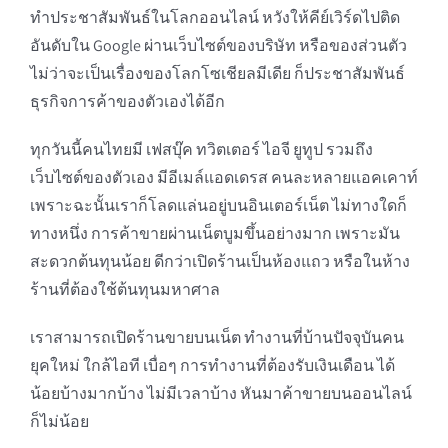
ทำประชาสัมพันธ์ในโลกออนไลน์ หวังให้คีย์เวิร์ดไปติด
อันดับใน Google ผ่านเว็บไซต์ของบริษัท หรือของส่วนตัว
ไม่ว่าจะเป็นเรื่องของโลกโซเชียลมีเดีย ก็ประชาสัมพันธ์
ธุรกิจการค้าของตัวเองได้อีก
ทุกวันนี้คนไทยมี เฟสบุ๊ค ทวิตเตอร์ ไอจี ยูทูป รวมถึง
เว็บไซต์ของตัวเอง มีอีเมล์แอดเดรส คนละหลายแอคเคาท์
เพราะฉะนั้นเราก็โลดแล่นอยู่บนอินเตอร์เน็ต ไม่ทางใดก็
ทางหนึ่ง การค้าขายผ่านเน็ตบูมขึ้นอย่างมาก เพราะมัน
สะดวกต้นทุนน้อย ดีกว่าเปิดร้านเป็นห้องแถว หรือในห้าง
ร้านที่ต้องใช้ต้นทุนมหาศาล
เราสามารถเปิดร้านขายบนเน็ต ทำงานที่บ้านปัจจุบันคน
ยุคใหม่ ใกล้ไอที เบื่อๆ การทำงานที่ต้องรับเงินเดือน ได้
น้อยบ้างมากบ้าง ไม่มีเวลาบ้าง หันมาค้าขายบนออนไลน์
ก็ไม่น้อย