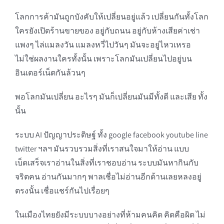
โลกการค้ามันถูกบังคับให้เปลี่ยนอยู่แล้ว เปลี่ยนกันทั้งโลก
ใครยังเปิดร้านขายของ อยู่กับถนน อยู่กับห้างเสียค่าเช่า
แพงๆ ไล่แมลงวัน แมลงหวี่ไปวันๆ มันจะอยู่ไหวเหรอ
ไม่ใช่ผลงานใครทั้งนั้น เพราะโลกมันเปลี่ยนไปอยู่บน
อินเตอร์เน็ตกันล้วนๆ
พอโลกมันเปลี่ยน อะไรๆ มันก็เปลี่ยนมันมีทั้งดี และเสีย ทั้ง
นั้น
ระบบ AI ปัญญาประดิษฐ์ ทั้ง google facebook youtube line
twitter ฯลฯ มันรวบรวมสิ่งที่เราสนใจมาให้อ่าน แบบ
เบ็ดเสร็จเราอ่านในสิ่งที่เราชอบอ่าน ระบบมันหากินกับ
จริตคน อ่านกันมากๆ พาลเชื่อไม่อ่านอีกด้านเลยหลงอยู่
ตรงนั้น เชื่อแชร์กันไปเรื่อยๆ
ในเมืองไทยยังมีระบบบางอย่างที่ห้ามคนคิด คิดคือผิด ไม่