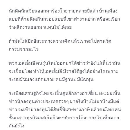
นักคิดนักเขียนออกมาร้องโวยวายหลายปีแล้ว บ้านเมือง
แบบที่ห้ามคิดเกินกรอบแบบนี้เขาทำงานยาก หรือจะเรียก
ว่าผลิตงานออกมาแทบไม่ได้เลย
ถ้ามันไม่เปิดอิสระทางความคิด แล้วเราจะไปหานวัต
กรรมจากอะไร
พวกเอสเอ็มอี คนรุ่นใหม่ออกมาให้ข่าวว่ายังไม่เห็นว่ามัน
จะเชื่อมโยง ทำให้เอสเอ็มอี มีรายได้สูงได้อย่างไร เพราะ
ระบบมันมองแต่คนรวย คนมีฐานะ มีเงินทุน
ระเบียงเศรษฐกิจไทยจะเป็นศูนย์กลางอาเซี่ยน EEC ผมเห็น
ข่าวนักลงทุนต่างประเทศรวยๆ มาจริงบ้างไม่มาบ้างมีแต่
ข่าว จะเข้ามาลงทุนได้สิทธิ์พิเศษทางภาษี แล้วคนไทย คน
ชั้นกลาง ธุรกิจเอสเอ็มอี จะขยับรายได้จากอะไร เชื่อมต่อ
กันยังไง