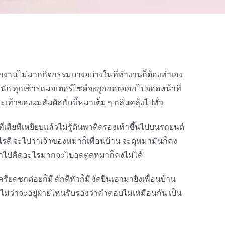
ีพนักงานไม่มากกิจกรรมบางอย่างในที่ทำงานก็ต้องทำเอง
กลนัก ทุกเช้ารถมอเตอร์ไซค์จะถูกถอยออกไปจอดหน้าที่
ละเท้าของผมสัมผัสกับขี้หมาเต็ม ๆ กลิ่นคลุ้งไปทั่ว
ี่เสียทีเหยียบแล้วไม่รู้ดันพาติดรองเท้าขึ้นไปบนรถยนต์
ย่างไรดี จะไปว่าเจ้าของหมาก็เพื่อนบ้าน จะดุหมามันก็คง
 อย่าไปคิดอะไรมากจะไปอุดตูดหมาก็คงไม่ได้
รียดชกต่อยก็มี ดักตีหัวก็มี งัดปืนเอามายิงเพื่อนบ้าน
 ไม่ว่าจะอยู่ฝ่ายไหนรับรองว่าคำตอบไม่เหมือนกัน เป็น