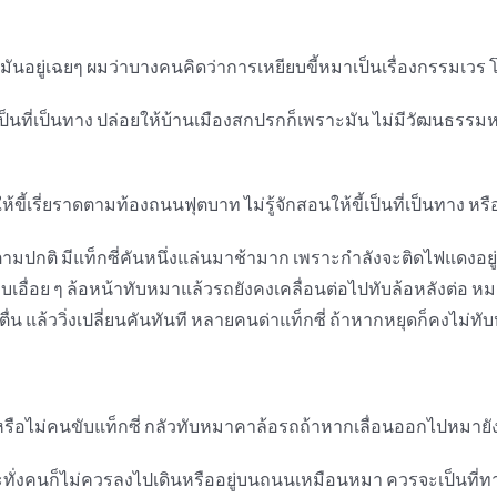
นอยู่เฉยๆ ผมว่าบางคนคิดว่าการเหยียบขี้หมาเป็นเรื่องกรรมเวร 
่เป็นที่เป็นทาง ปล่อยให้บ้านเมืองสกปรกก็เพราะมัน ไม่มีวัฒนธรรม
้ขี้เรี่ยราดตามท้องถนนฟุตบาท ไม่รู้จักสอนให้ขี้เป็นที่เป็นทาง ห
ตามปกติ มีแท็กซี่คันหนึ่งแล่นมาช้ามาก เพราะกำลังจะติดไฟแดงอยู่ก็
เอื่อย ๆ ล้อหน้าทับหมาแล้วรถยังคงเคลื่อนต่อไปทับล้อหลังต่อ หม
ตื่น แล้ววิ่งเปลี่ยนคันทันที หลายคนด่าแท็กซี่ ถ้าหากหยุดก็คงไม่
ด้หรือไม่คนขับแท็กซี่ กลัวทับหมาคาล้อรถถ้าหากเลื่อนออกไปหมา
ทั่งคนก็ไม่ควรลงไปเดินหรืออยู่บนถนนเหมือนหมา ควรจะเป็นที่