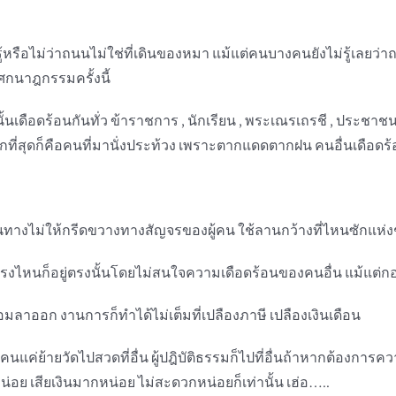
้หรือไม่ว่าถนนไม่ใช่ที่เดินของหมา แม้แต่คนบางคนยังไม่รู้เลยว่า
กนาฎกรรมครั้งนี้
ั้นเดือดร้อนกันทั่ว ข้าราชการ , นักเรียน , พระเณรเถรชี , ประชา
ี่สุดก็คือคนที่มานั่งประท้วง เพราะตากแดดตากฝน คนอื่นเดือดร้อน
ทางไม่ให้กรีดขวางทางสัญจรของผู้คน ใช้ลานกว้างที่ไหนซักแห่งชุ
ตรงไหนก็อยู่ตรงนั้นโดยไม่สนใจความเดือดร้อนของคนอื่น แม้แต่กองทั
อมลาออก งานการก็ทำได้ไม่เต็มที่เปลืองภาษี เปลืองเงินเดือน
นแค่ย้ายวัดไปสวดที่อื่น ผู้ปฎิบัติธรรมก็ไปที่อื่นถ้าหากต้องการคว
่อย เสียเงินมากหน่อย ไม่สะดวกหน่อยก็เท่านั้น เฮ่อ…..