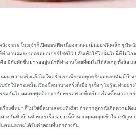
ิหลังจาก 8 โมงเช้าก็เปิดออฟฟิค เนื่องจากผมเป็นออฟฟิคเล็ก ๆ ม
่ทำงานผมจะจอดรถมอเตอร์ไซค์ไว้ 1 คันเพื่อใช้ไปนั่นไปนี่ที่ไม่ไ
คือ มีกับดักขี้หมารออยู่หน้าที่ทำงานโดยที่ผมไม่ได้สังเกตุ ทั้งล้อ แ
งานผม ความจริงแล้วไม่ใช่ครั้งแรกเพียงแต่ทุกครั้งผมหลบทัน มีบ้าง ท
รมไปซักให้หายเหม็น เรื่องขี้หมาบางครั้งก็เบื่อ ๆ เซ็ง ๆ ไม่รู้จะทำอ
ิ่นรับกรรมกันไป ผมเคยพูดติดตลกกับพรรคพวกที่เครียดเรื่องขี้หมาว่า
รื่องขี้หมา ก็ไม่ใช่ขี้หมาเลยซะทีเดียว ถ้าหากคู่กรณีเกิดความตึงเค
มางกันทั่วบ้านทั่วซอย เรื่องอย่างนี้ถ้าหากคุณคลุกเข้าในวงปัญหา
ณเป็นคนนอกจะได้รับคำตอบที่แตกต่างกัน