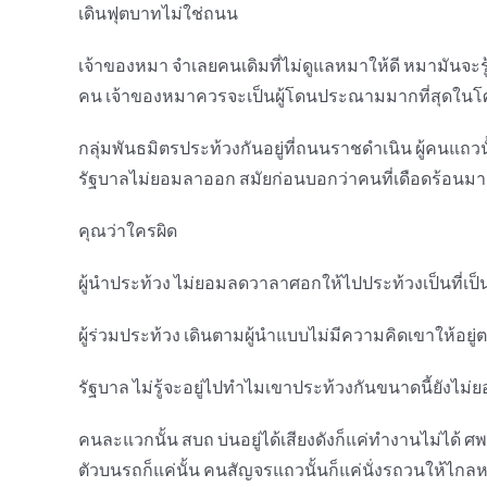
เดินฟุตบาทไม่ใช่ถนน
เจ้าของหมา จำเลยคนเดิมที่ไม่ดูแลหมาให้ดี หมามันจะรู
คน เจ้าของหมาควรจะเป็นผู้โดนประณามมากที่สุดในโศ
กลุ่มพันธมิตรประท้วงกันอยู่ที่ถนนราชดำเนิน ผู้คนแถวน
รัฐบาลไม่ยอมลาออก สมัยก่อนบอกว่าคนที่เดือดร้อนมากท
คุณว่าใครผิด
ผู้นำประท้วง ไม่ยอมลดวาลาศอกให้ไปประท้วงเป็นที่เป็น
ผู้ร่วมประท้วง เดินตามผู้นำแบบไม่มีความคิดเขาให้อยู่
รัฐบาล ไม่รู้จะอยู่ไปทำไมเขาประท้วงกันขนาดนี้ยังไม่ย
คนละแวกนั้น สบถ บ่นอยู่ได้เสียงดังก็แค่ทำงานไม่ได้ ศพค
ตัวบนรถก็แค่นั้น คนสัญจรแถวนั้นก็แค่นั่งรถวนให้ไกลหน