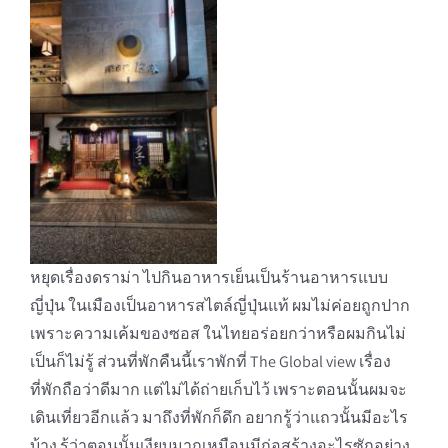
หยุดเรื่องดราม่า ไปกินอาหารเย็นเป็นร้านอาหารแบบ
ญี่ปุ่น ในเมืองเป็นอาหารสไตล์ญี่ปุ่นแท้ ผมไม่ค่อยถูกปาก
เพราะความเค้มของซอส ในไทยอร่อยกว่าหรือผมกินไม่
เป็นก็ไม่รู้ ส่วนที่พักคืนนี้เราพักที่ The Global view เรื่อง
ที่พักถือว่าดีมาก แต่ไม่ได้ถ่ายเก็บไว้ เพราะตอนนั้นผมจะ
เดินเที่ยวอีกแล้ว มาถึงที่พักก็ดึก อยากรู้ว่าแถวนั้นมีอะไร
บ้าง รู้ว่าตอนนั้นเงียบมากเหมือนมีก่อสร้างอะไรซักอย่าง