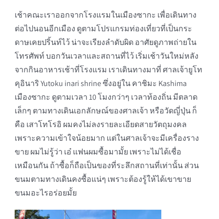
เช้าคณะเราออกจากโรงแรมในเมืองซากะ เพื่อเดินทาง
ต่อไปนอนอีกเมือง ดูตามโปรแกรมท่องเที่ยวที่เป็นกระ
ดาษเคยปริ้นท์ไว้ น่าจะเรียงลำดับผิด อาศัยดูภาพถ่ายใน
โทรศัพท์ บอกวันเวลาและสถานที่ไว้ เริ่มเช้าวันใหม่หลัง
จากกินอาหารเช้าที่โรงแรม เราเดินทางมาที่ ศาลเจ้ายูโท
คุอินาริ Yutoku inari shrine ซึ่งอยู่ใน คาชิมะ Kashima
เมืองซากะ ดูตามเวลา 10 โมงกว่าๆ เวลาท้องถิ่น มีตลาด
เล็กๆ ตามทางเดินเอกลักษณ์ของศาลเจ้า หรือวัดญี่ปุ่น ก็
คือ เสาโทโรอิ ผมคงไม่ลงรายละเอียดสายวัตถุมงคล
เพราะความเข้าใจน้อยมาก แต่ในศาลเจ้าจะมีเครื่องราง
ขาย ผมไม่รู้ว่า เอ๋ แฟนผมซื้อมามั้ย เพราะไม่ได้เชื่อ
เหมือนกัน ถ้าซื้อก็ถือเป็นของที่ระลึกสถานที่เท่านั้น ส่วน
ขนมตามทางเดินคงซื้อแน่ๆ เพราะต้องรู้ให้ได้เขาขาย
ขนมอะไรอร่อยมั้ย