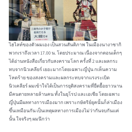
ไฮไลท์ของตัวผมเอง เป็นสวนสันติภาพ ในเมืองนางาซากิ
พวกเราถึงเวลา 17.00 น. โดยประมาณ เนื่องจากตอนเด็กๆ
ได้อ่านหนังสือเกี่ยวกับสงครามโลก ครั้งที่ 2 และผลกระ
ทบจากนิวเคลียร์ เยอะมากโดยเฉพาะญี่ปุุ่น กเห็นความ
โหดร้าย ของสงครามและผลกระทบจากแรงระเบิด
นิวเคลียร์ ผมเข้าใจได้เป็นการยุติสงครามที่ยืดยื้อยาวนาน
มีคนตายหลายล้านคน ทั้งในยุโรป และเอเชีย โดยเฉพาะ
ญี่ปุ่นมีผลทางการเมืองมาก เพราะกษัตริย์ยุคนั้นก็ล่าเมือง
ขึ้นเหมือนกัน เป็นเหตุผลทางการเมืองไม่ว่ากันจบกันแค่
นั้น ใจจริงๆ ผมนึกว่า