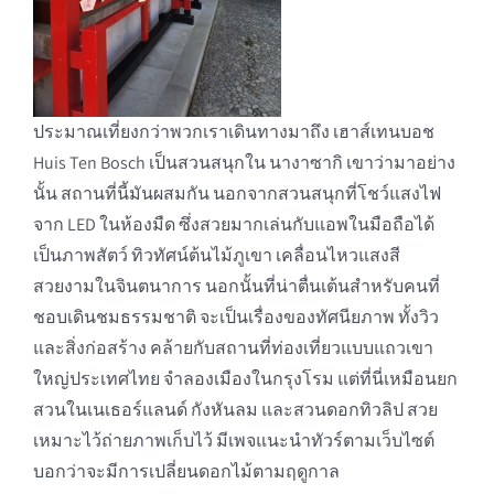
ประมาณเที่ยงกว่าพวกเราเดินทางมาถึง เฮาส์เทนบอช
Huis Ten Bosch เป็นสวนสนุกใน นางาซากิ เขาว่ามาอย่าง
นั้น สถานที่นี้มันผสมกัน นอกจากสวนสนุกที่โชว์แสงไฟ
จาก LED ในห้องมืด ซึ่งสวยมากเล่นกับแอพในมือถือได้
เป็นภาพสัตว์ ทิวทัศน์ต้นไม้ภูเขา เคลื่อนไหวแสงสี
สวยงามในจินตนาการ นอกนั้นที่น่าตื่นเต้นสำหรับคนที่
ชอบเดินชมธรรมชาติ จะเป็นเรื่องของทัศนียภาพ ทั้งวิว
และสิ่งก่อสร้าง คล้ายกับสถานที่ท่องเที่ยวแบบแถวเขา
ใหญ่ประเทศไทย จำลองเมืองในกรุงโรม แต่ที่นี่เหมือนยก
สวนในเนเธอร์แลนด์ กังหันลม และสวนดอกทิวลิป สวย
เหมาะไว้ถ่ายภาพเก็บไว้ มีเพจแนะนำทัวร์ตามเว็บไซต์
บอกว่าจะมีการเปลี่ยนดอกไม้ตามฤดูกาล