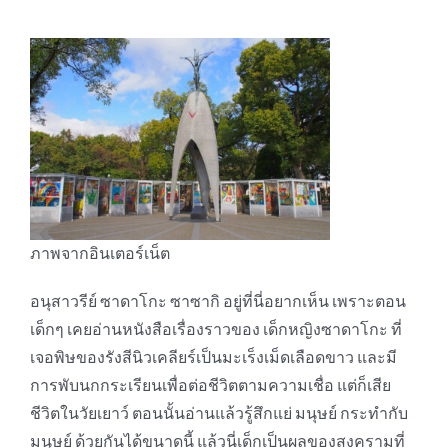
ภาพจากอินเตอร์เน็ต
อนุสาวรีย์ ซาดาโกะ ซาซากิ อยู่ที่นี่อยากเห็น เพราะตอน
เด็กๆ เคยอ่านหนังสือเรื่องราวของ เด็กหญิงซาดาโกะ ที่
เจอพิษของรังสีนิวเคลียร์เป็นมะเร็งเม็ดเลือดขาว และมี
การพับนกกระเรียนเพื่อต่อชีวิตตามความเชื่อ แต่ก็เสีย
ชีวิตในวัยเยาว์ ตอนนั้นอ่านแล้วรู้สึกแย่ มนุษย์ กระทำกับ
มนุษย์ ด้วยกันได้ขนาดนี้ แล้วนี่เด็กเป็นผลของสงครามที่