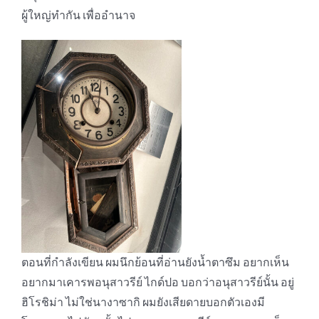
ผู้ใหญ่ทำกัน เพื่ออำนาจ
ตอนที่กำลังเขียน ผมนึกย้อนที่อ่านยังน้ำตาซึม อยากเห็น
อยากมาเคารพอนุสาวรีย์ ไกด์ปอ บอกว่าอนุสาวรีย์นั้น อยู่
ฮิโรชิม่า ไม่ใช่นางาซากิ ผมยังเสียดายบอกตัวเองมี