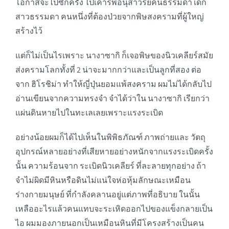
โอกาสจะไปซักครั้ง ไปเคารพอนุสาวรีย์คนธรรมดา เด็ก
สาวธรรมดา คนหนึ่งที่ต้องป่วยจากพิษสงครามที่ผู้ใหญ่
สร้างไว้
แต่ก็ไม่เป็นไรเพราะ นางาซากิ ก็เจอพิษของนิวเคลียร์สมัย
ส่งครามโลกทั้งที่ 2 น่าจะมากกว่าและเป็นลูกที่สอง ต่อ
จาก ฮิโรชิม่า ทำให้ญี่ปุ่นยอมแพ้สงคราม ผมไม่ได้กลับไป
อ่านเขียนจากความทรงจำ จำได้ว่าใน นางาซากิ เรียกว่า
แผ่นดินหายไปในทะเลเลยเพราะแรงระเบิด
อย่างน้อยผมก็ได้ไปเห็นในพิพิธภัณฑ์ ภาพถ่ายและ วัตถุ
อุปกรณ์หลายอย่างที่เสียหายอย่างหนักจากแรงระเบิดครั้ง
นั้น ความร้อนจาก ระเบิดนิวเคลียร์ ที่ละลายทุกอย่าง ถ้า
จำไม่ผิดมีหินหรือดินไม่แน่ใจห่อหุ้มลักษณะเหมือน
ร่างกายมนุษย์ ที่กำลังคลานอยู่แต่ภาพที่อธิบาย ในนั้น
เหลืออะไรแล้วคนแทบจะระเหิดออกไปของแข็งกลายเป็น
ไอ ผมมองภายนอกเป็นเหมือนหินที่มีโครงสร้างเป็นคน