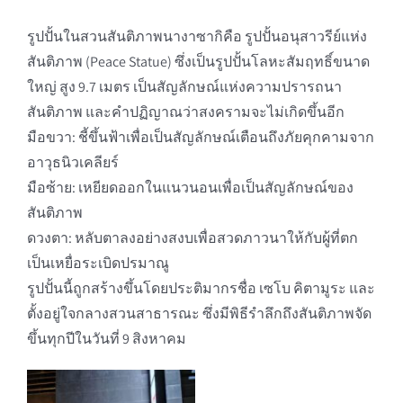
รูปปั้นในสวนสันติภาพนางาซากิคือ รูปปั้นอนุสาวรีย์แห่ง
สันติภาพ (Peace Statue) ซึ่งเป็นรูปปั้นโลหะสัมฤทธิ์ขนาด
ใหญ่ สูง 9.7 เมตร เป็นสัญลักษณ์แห่งความปรารถนา
สันติภาพ และคำปฏิญาณว่าสงครามจะไม่เกิดขึ้นอีก
มือขวา: ชี้ขึ้นฟ้าเพื่อเป็นสัญลักษณ์เตือนถึงภัยคุกคามจาก
อาวุธนิวเคลียร์
มือซ้าย: เหยียดออกในแนวนอนเพื่อเป็นสัญลักษณ์ของ
สันติภาพ
ดวงตา: หลับตาลงอย่างสงบเพื่อสวดภาวนาให้กับผู้ที่ตก
เป็นเหยื่อระเบิดปรมาณู
รูปปั้นนี้ถูกสร้างขึ้นโดยประติมากรชื่อ เซโบ คิตามูระ และ
ตั้งอยู่ใจกลางสวนสาธารณะ ซึ่งมีพิธีรำลึกถึงสันติภาพจัด
ขึ้นทุกปีในวันที่ 9 สิงหาคม